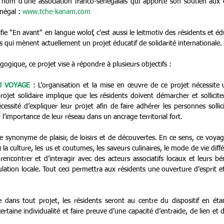
e nom d'une association franco-sénégalais qui apporte son soutien aux é
négal : 
www.tche-kanam.com
ifie "En avant" en langue wolof, c'est aussi le leitmotiv des résidents et é
 qui mènent actuellement un projet éducatif de solidarité internationale.
ogique, ce projet vise à répondre à plusieurs objectifs :
U VOYAGE
 : L’organisation et la mise en œuvre de ce projet nécessite 
ojet solidaire implique que les résidents doivent démarcher et solliciter
essité d’expliquer leur projet afin de faire adhérer les personnes sollic
 l’importance de leur réseau dans un ancrage territorial fort.
re synonyme de plaisir, de loisirs et de découvertes. En ce sens, ce voya
la culture, les us et coutumes, les saveurs culinaires, le mode de vie diffé
rencontrer et d’interagir avec des acteurs associatifs locaux et leurs béné
ation locale. Tout ceci permettra aux résidents une ouverture d’esprit et
ans tout projet, les résidents seront au centre du dispositif en étant 
taine individualité et faire preuve d’une capacité d’entraide, de lien et de