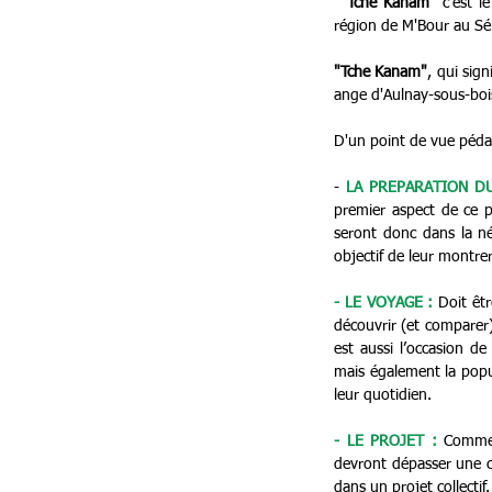
"Tche Kanam"
 c'est l
région de M'Bour au Sé
"Tche Kanam"
, qui sign
ange d'Aulnay-sous-bois
D'un point de vue pédag
- 
LA PREPARATION D
premier aspect de ce pr
seront donc dans la néc
objectif de leur montrer
- LE VOYAGE :
 Doit êt
découvrir (et comparer) 
est aussi l’occasion de 
mais également la popul
leur quotidien.
- LE PROJET :
 Comme d
devront dépasser une cer
dans un projet collectif.