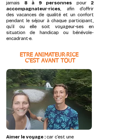
jamais
8 à 9 personnes
pour
2
accompagnateur·rices
, afin d’offrir
des vacances de qualité et un confort
pendant le séjour à chaque participant,
qu’il ou elle soit voyageur
·
ses en
situation de handicap ou bénévole-
encadrant
·e.
ETRE ANIMATEUR
·
RICE
C'EST AVANT TOUT
Aimer le voyage :
car c’est une