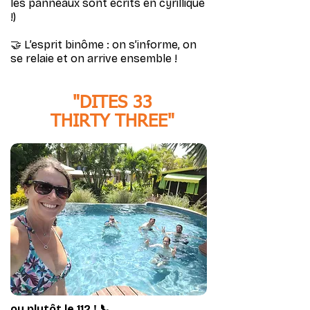
les panneaux sont écrits en cyrillique
!)
🤝 L’esprit binôme : on s’informe, on
se relaie et on arrive ensemble !
"DITES 33
THIRTY THREE"
ou plutôt le 112 ! 📞