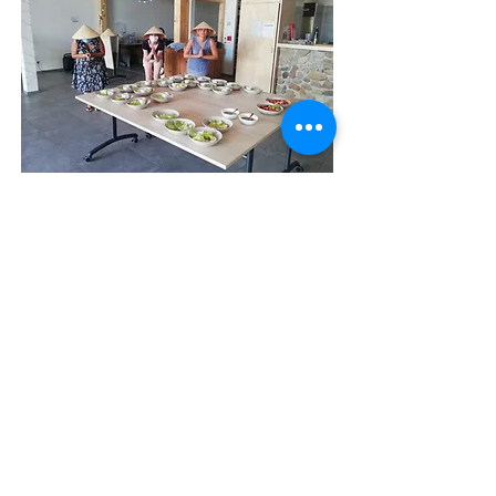
Sur certains séjours, c’est aux
animateur·rice·s de
passer en cuisine
pour le groupe.
C’est surtout le cas lors des séjours d’une
à deux semaines, quand nous sommes
basé·e·s au même endroit.
Pour faciliter la vie du binôme et
l'organisation générale, nous fournissons
avant le départ un petit guide cuisine avec
des recettes faciles à préparer pour un
groupe.