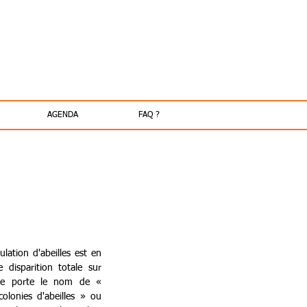
AGENDA
FAQ ?
ation d'abeilles est en 
 disparition totale sur 
ne porte le nom de « 
lonies d'abeilles » ou 