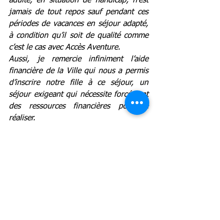
adulte, en situation de handicap, n’est 
jamais de tout repos sauf pendant ces 
périodes de vacances en séjour adapté, 
à condition qu’il soit de qualité comme 
c’est le cas avec Accès Aventure. 
Aussi, je remercie infiniment l’aide 
financière de la Ville qui nous a permis 
d’inscrire notre fille à ce séjour, un 
séjour exigeant qui nécessite forcément 
des ressources financières pour le 
réaliser. 
Merci également à Accès Aventure pour 
leur écoute attentive avant, pendant et 
après. 
En résumé, une belle parenthèse pour 
toute la famille. 
Bien cordialement. 
Dany et Jean Luc