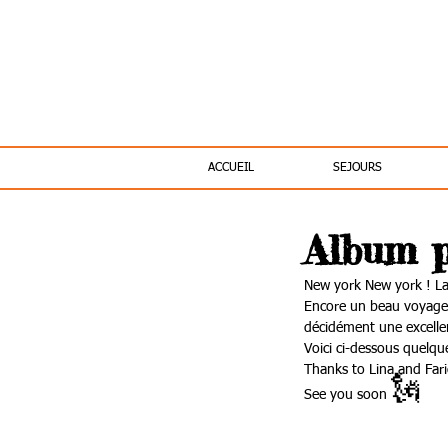
ACCUEIL
SEJOURS
Album p
New york New york ! La
Encore un beau voyage d
décidément une excellen
Voici ci-dessous quelqu
Thanks to Lina and Far
🗽
See you soon 