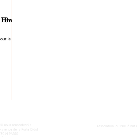
 Hiver
our le
Où nous rencontrer? :
Association loi 1901 à but 
4 avenue de la Porte Didot
N° Immatriculation Ato
75014 PARIS
Garantie financière : 