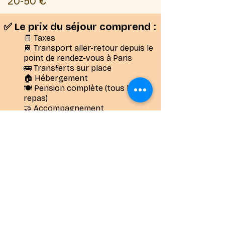
20-50 €
​✅ Le prix du séjour comprend :
🧾 Taxes
🚆 Transport aller-retour depuis le
point de rendez-vous à Paris
🚌 Transferts sur place
🏠 Hébergement
🍽️ Pension complète (tous les
repas)
🤝 Accompagnement
🎟️ Activités proposées
🩺 Assistance sanitaire et
rapatriement
🛃 Visa pour les séjours concernés
​​​❌ Le prix du séjour ne
comprend pas :
🪪 Adhésion annuelle à
l’association Accès Aventure
(obligatoire)
❗ Option annulation avant le