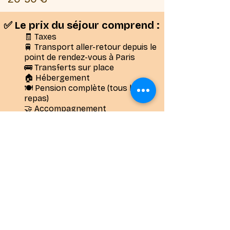
​✅ Le prix du séjour comprend :
🧾 Taxes
🚆 Transport aller-retour depuis le
point de rendez-vous à Paris
🚌 Transferts sur place
🏠 Hébergement
🍽️ Pension complète (tous les
repas)
🤝 Accompagnement
🎟️ Activités proposées
🩺 Assistance sanitaire et
rapatriement
🛃 Visa pour les séjours concernés
​​​❌ Le prix du séjour ne
comprend pas :
🪪 Adhésion annuelle à
l’association Accès Aventure
(obligatoire)
❗ Option annulation avant le