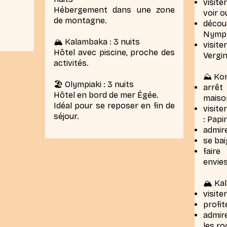
visit
Hébergement dans une zone
voir o
de montagne.
déco
Nymp
🏔️ Kalambaka : 3 nuits
visite
Hôtel avec piscine, proche des
Vergin
activités.
⛰️ Kon
🏖️ Olympiaki : 3 nuits
arrêt
Hôtel en bord de mer Égée.
maiso
Idéal pour se reposer en fin de
visite
séjour.
: Papi
admire
se bai
faire
envies
🏔️ Ka
visite
profit
admire
les ro