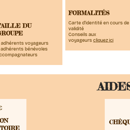
FORMALITÉS
Carte d'identité en cours de
TAILLE DU
validité
GROUPE
Conseils aux
voyageurs
cliquez ici
 adhérents voyageurs
 adhérents bénévoles
ccompagnateurs
AIDE
€
ON
CHÈQU
TOIRE