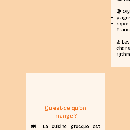
🏖️ Ol
plage
repo
Franc
⚠️ Les
change
rythm
Qu'est-ce qu'on
mange ?
🍽️ La cuisine grecque est