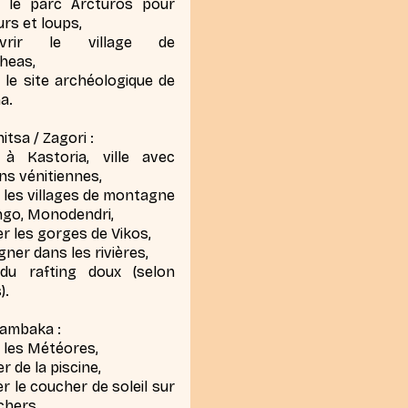
er le parc Arcturos pour
urs et loups,
uvrir le village de
heas,
r le site archéologique de
a.
itsa / Zagori :
 à Kastoria, ville avec
ns vénitiennes,
r les villages de montagne
ngo, Monodendri,
r les gorges de Vikos,
gner dans les rivières,
 du rafting doux (selon
).
lambaka :
r les Météores,
er de la piscine,
r le coucher de soleil sur
chers.