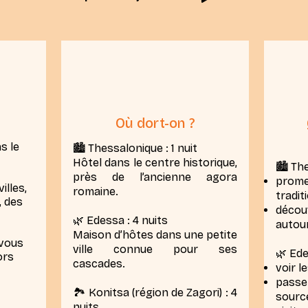
Où dort-on ?
s le
🏙️ Thessalonique : 1 nuit
Hôtel dans le centre historique,
🏙️ Th
près de l’ancienne agora
prome
illes,
romaine.
tradit
, des
déco
🌿 Edessa : 4 nuits
autour
Maison d’hôtes dans une petite
 vous
ville connue pour ses
🌿 Ede
ors
cascades.
voir l
pass
🏞️ Konitsa (région de Zagori) : 4
sourc
nuits