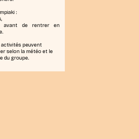
ympiaki :
s,
s avant de rentrer en
e.
 activités peuvent
r selon la météo et le
e du groupe.