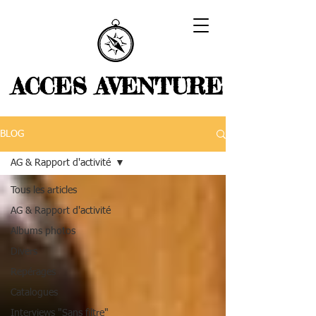
ACCES AVENTURE
BLOG
AG & Rapport d'activité
Tous les articles
AG & Rapport d'activité
Albums photos
Divers
Repérages
Catalogues
Interviews "Sans filtre"