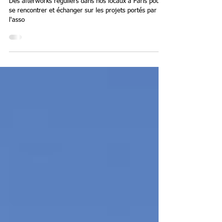
Les "afterworks" du jeudi à Paris !
Des afterworks réguliers dans nos locaux à Paris pour
se rencontrer et échanger sur les projets portés par
l'asso